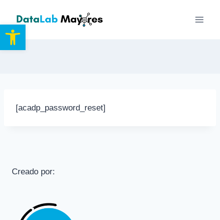
Saltar
al
Abrir barra de herramientas
contenido
[acadp_password_reset]
Creado por: