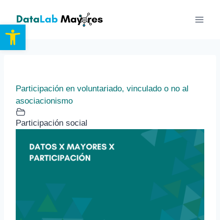
Saltar
al
Abrir barra de herramientas
contenido
Participación en voluntariado, vinculado o no al
asociacionismo
Participación social